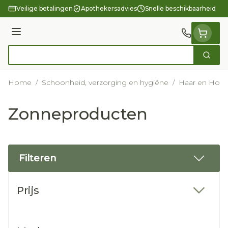
Ga naar de inhoud
Veilige betalingen
Apothekersadvies
Snelle beschikbaarheid
Menu
Zoek
Product, merk, categorie...
Home
/
Schoonheid, verzorging en hygiëne
/
Haar en Hoof
Zonneproducten
Filteren
Doorgaan naar productlijst
Prijs
filter