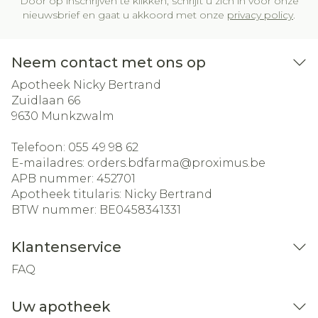
Door op inschrijven te klikken, schrijft u zich in voor onze
nieuwsbrief en gaat u akkoord met onze
privacy policy
.
Neem contact met ons op
Apotheek Nicky Bertrand
Zuidlaan 66
9630
Munkzwalm
Telefoon:
055 49 98 62
E-mailadres:
orders.bdfarma@
proximus.be
APB nummer:
452701
Apotheek titularis:
Nicky Bertrand
BTW nummer:
BE0458341331
Klantenservice
FAQ
Uw apotheek