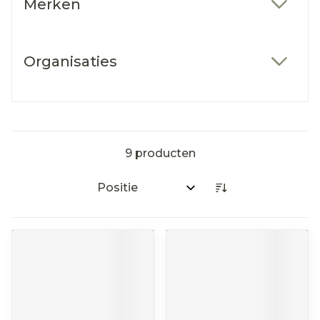
Merken
filter
Organisaties
filter
9
producten
Sorteer op: