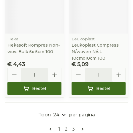
Heka
Leukoplast
Hekasoft Kompres Non-
Leukoplast Compress
wov. Bulk 5x 5cm 100
N/woven N/st.
10cmx10cm 100
€ 4,43
€ 5,09
Aantal
Aantal
Bestel
Bestel
Toon
per pagina
Pagina's
U lees momenteel pagina
Pagina
Pagina
1
2
3