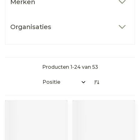
Merken
filter
Organisaties
filter
Producten
1
-
24
van
53
Sorteer op: