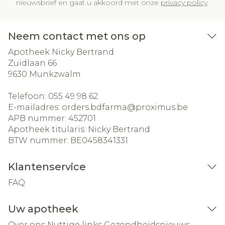
nieuwsbrief en gaat u akkoord met onze
privacy policy
.
Neem contact met ons op
Apotheek Nicky Bertrand
Zuidlaan 66
9630
Munkzwalm
Telefoon:
055 49 98 62
E-mailadres:
orders.bdfarma@
proximus.be
APB nummer:
452701
Apotheek titularis:
Nicky Bertrand
BTW nummer:
BE0458341331
Klantenservice
FAQ
Uw apotheek
Over ons
Nuttige links
Gezondheidsnieuws