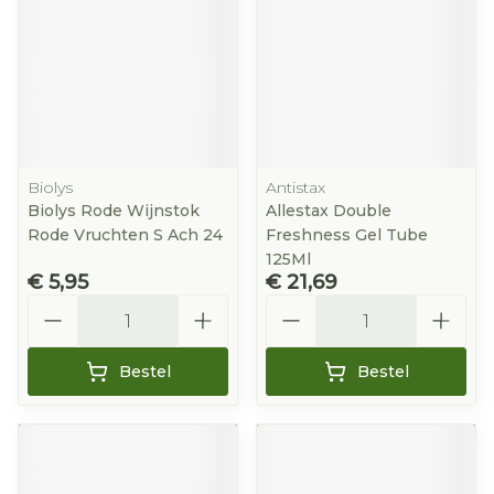
Biolys
Antistax
Biolys Rode Wijnstok
Allestax Double
Rode Vruchten S Ach 24
Freshness Gel Tube
125Ml
€ 5,95
€ 21,69
Aantal
Aantal
Bestel
Bestel