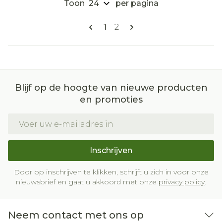
Toon
per pagina
Pagina's
U lees momenteel pagina
Pagina
1
2
Blijf op de hoogte van nieuwe producten
en promoties
E-mail adres
Inschrijven
Door op inschrijven te klikken, schrijft u zich in voor onze
nieuwsbrief en gaat u akkoord met onze
privacy policy
.
Neem contact met ons op