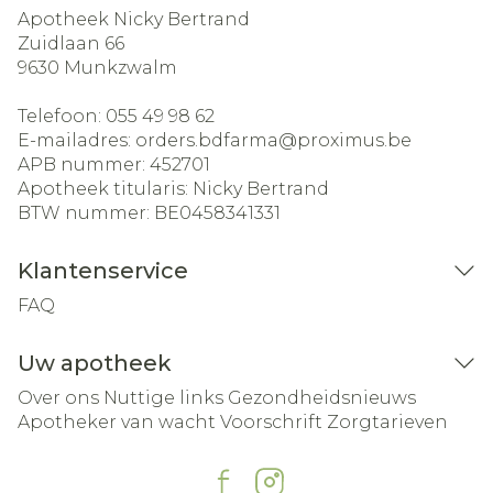
Apotheek Nicky Bertrand
Zuidlaan 66
9630
Munkzwalm
Telefoon:
055 49 98 62
E-mailadres:
orders.bdfarma@
proximus.be
APB nummer:
452701
Apotheek titularis:
Nicky Bertrand
BTW nummer:
BE0458341331
Klantenservice
FAQ
Uw apotheek
Over ons
Nuttige links
Gezondheidsnieuws
Apotheker van wacht
Voorschrift
Zorgtarieven