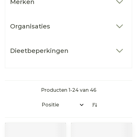
Merken
filter
Organisaties
filter
Dieetbeperkingen
filter
Producten
1
-
24
van
46
Sorteer op: