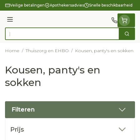
Ga naar de inhoud
Veilige betalingen
Apothekersadvies
Snelle beschikbaarheid
Menu
Zoek
Product, merk, categorie...
Home
/
Thuiszorg en EHBO
/
Kousen, panty's en sokken
Kousen, panty's en
sokken
Filteren
Doorgaan naar productlijst
Prijs
filter