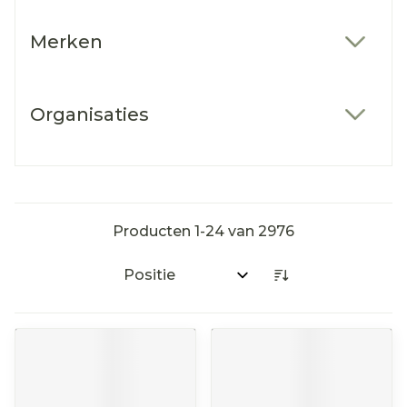
Merken
filter
Organisaties
filter
Producten
1
-
24
van
2976
Sorteer op: