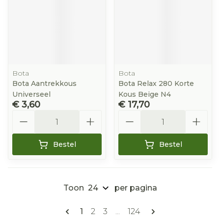
Bota
Bota
Bota Aantrekkous
Bota Relax 280 Korte
Universeel
Kous Beige N4
€ 3,60
€ 17,70
Aantal
Aantal
Bestel
Bestel
Toon
per pagina
Pagina's
U lees momenteel pagina
Pagina
Pagina
Pagina
1
2
3
...
124