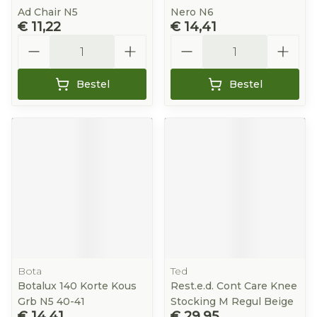
Ad Chair N5
Nero N6
€ 11,22
€ 14,41
Aantal
Aantal
Bestel
Bestel
Bota
Ted
Botalux 140 Korte Kous
Rest.e.d. Cont Care Knee
Grb N5 40-41
Stocking M Regul Beige
€ 14,41
€ 29,95