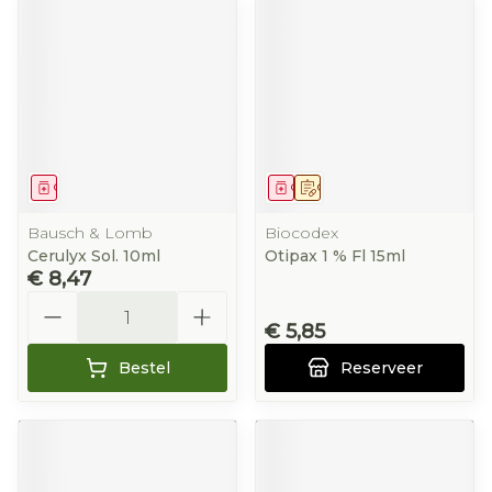
Geneesmiddel
Geneesmiddel
Op voorschrift
Bausch & Lomb
Biocodex
Cerulyx Sol. 10ml
Otipax 1 % Fl 15ml
€ 8,47
Aantal
€ 5,85
Bestel
Reserveer