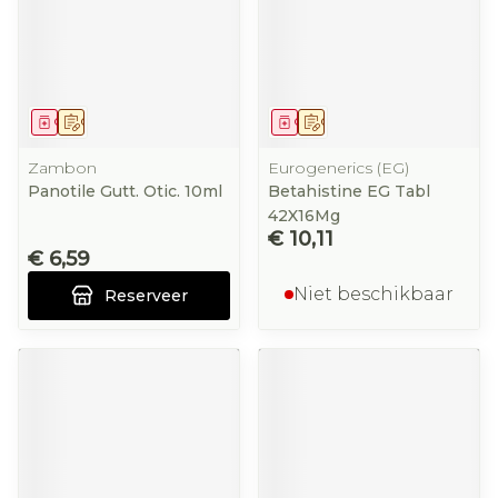
Geneesmiddel
Op voorschrift
Geneesmiddel
Op voorschrift
Zambon
Eurogenerics (EG)
Panotile Gutt. Otic. 10ml
Betahistine EG Tabl
42X16Mg
€ 10,11
€ 6,59
Niet beschikbaar
Reserveer