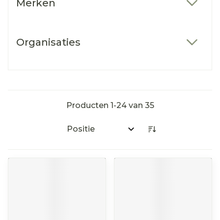
Merken
filter
Organisaties
filter
Producten
1
-
24
van
35
Sorteer op: