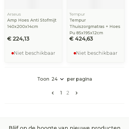
Arseus
Tempur
Amp Hoes Anti Stofmijt
Tempur
140x200x14cm
Thuiszorgmatras + Hoes
Pu 85x195x12cm
€ 224,13
€ 424,63
Niet beschikbaar
Niet beschikbaar
Toon
per pagina
Pagina's
U lees momenteel pagina
Pagina
1
2
Blijf op de hoogte van nieuwe producten