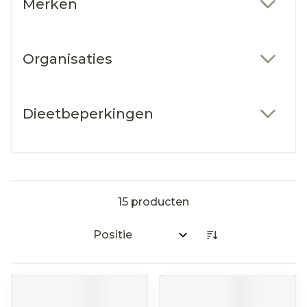
Merken
filter
Organisaties
filter
Dieetbeperkingen
filter
15
producten
Sorteer op: