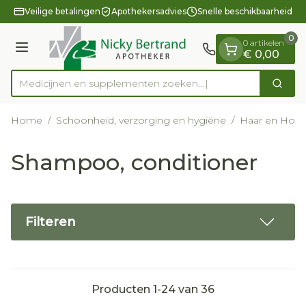
Dia 1 van 1
Ga naar de inhoud
Veilige betalingen
Apothekersadvies
Snelle beschikbaarheid
0
0 artikelen
Menu
€ 0,00
Medicijnen en supplementen z
Zoek
Product, merk, categorie...
Home
/
Schoonheid, verzorging en hygiëne
/
Haar en Hoof
Shampoo, conditioner
Filteren
Producten
1
-
24
van
36