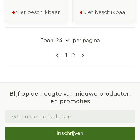
Niet beschikbaar
Niet beschikbaar
Toon
per pagina
Pagina's
U lees momenteel pagina
Pagina
1
2
Blijf op de hoogte van nieuwe producten
en promoties
E-mail adres
Inschrijven