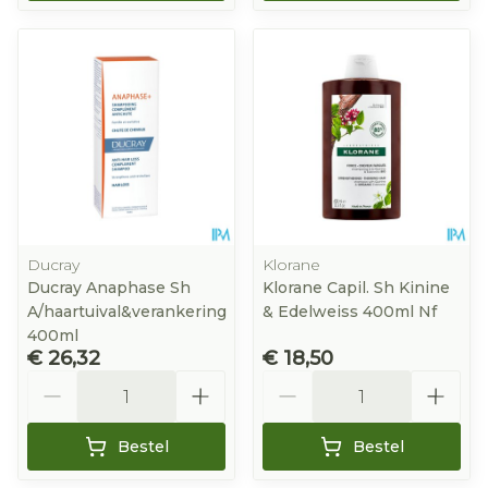
Ducray
Klorane
Ducray Anaphase Sh
Klorane Capil. Sh Kinine
A/haartuival&verankering
& Edelweiss 400ml Nf
400ml
€ 26,32
€ 18,50
Aantal
Aantal
Bestel
Bestel