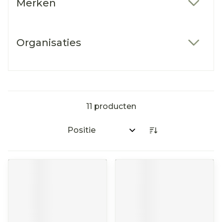
Merken
filter
Organisaties
filter
11
producten
Sorteer op: