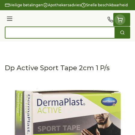
Ga naar de inhoud
Veilige betalingen
Apothekersadvies
Snelle beschikbaarheid
Menu
Zoek
Product, merk, categorie...
Dp Active Sport Tape 2cm 1 P/s