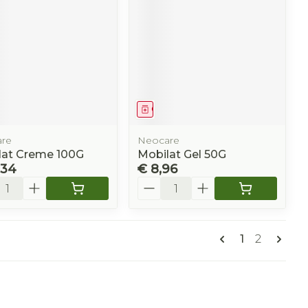
eesmiddel
Geneesmiddel
re
Neocare
lat Creme 100G
Mobilat Gel 50G
,34
€ 8,96
l
Aantal
Pagina's
U lees mom
Pagina
1
2