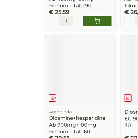
Filmomh Tabl 90
Film
€ 25,59
€ 26
Aantal
Aanta
Geneesmiddel
Gen
Aurobindo
Dios
Diosmine+hesperidine
EG 9
Ab 900mg+100mg
30
Filmomh Tabl60