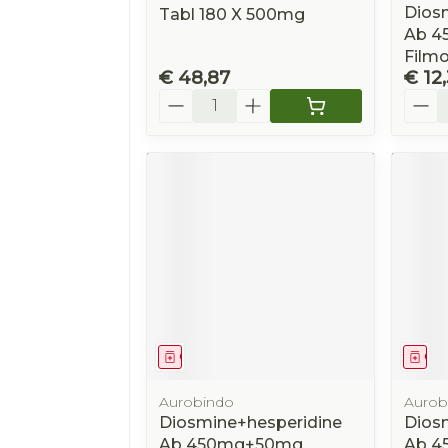
Dios
Tabl 180 X 500mg
Ab 4
Film
€ 48,87
€ 12
Aantal
Aanta
Geneesmiddel
Gen
Aurobindo
Aurob
Diosmine+hesperidine
Dios
Ab 450mg+50mg
Ab 4