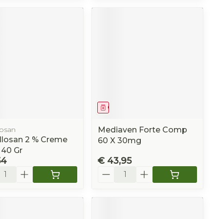
eesmiddel
Geneesmiddel
losan
Mediaven Forte Comp
llosan 2 % Creme
60 X 30mg
 40 Gr
54
€ 43,95
l
Aantal