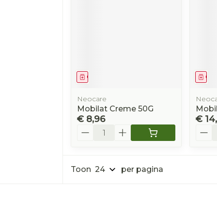
Geneesmiddel
Gen
Neocare
Neoca
Mobilat Creme 50G
Mobi
€ 8,96
€ 14
Aantal
Aanta
Toon
per pagina