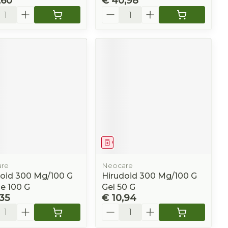
,60
€ 40,98
l
Aantal
eesmiddel
Geneesmiddel
re
Neocare
doid 300 Mg/100 G
Hirudoid 300 Mg/100 G
e 100 G
Gel 50 G
,35
€ 10,94
l
Aantal