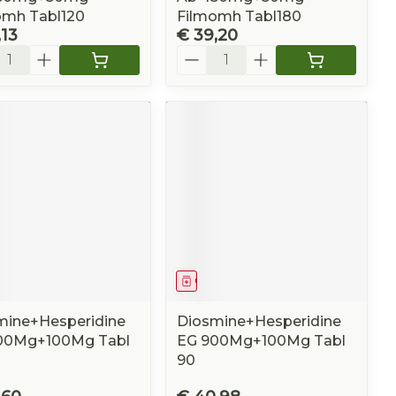
omh Tabl120
Filmomh Tabl180
,13
€ 39,20
l
Aantal
eesmiddel
Geneesmiddel
mine+Hesperidine
Diosmine+Hesperidine
00Mg+100Mg Tabl
EG 900Mg+100Mg Tabl
90