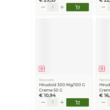
€ 29,53
€ 22
Aantal
Aanta
Geneesmiddel
Gen
Neocare
Neoca
Hirudoid 300 Mg/100 G
Hiru
Creme 50 G
Crem
€ 10,94
€ 16
Aantal
Aanta