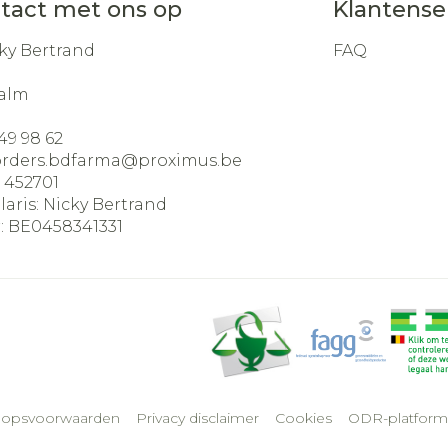
tact met ons op
Klantense
ky Bertrand
FAQ
alm
49 98 62
orders.bdfarma@
proximus.be
:
452701
laris:
Nicky Bertrand
:
BE0458341331
oopsvoorwaarden
Privacy disclaimer
Cookies
ODR-platform