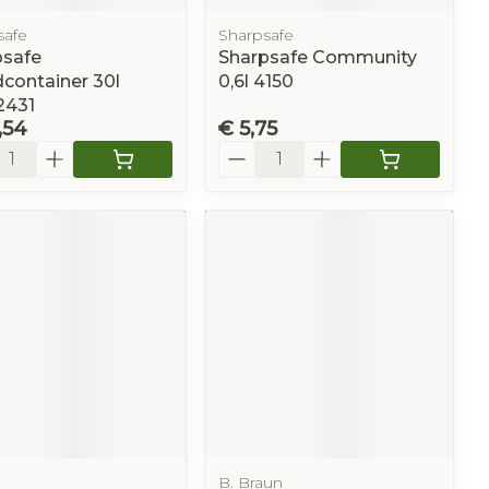
safe
Sharpsafe
psafe
Sharpsafe Community
container 30l
0,6l 4150
2431
,54
€ 5,75
l
Aantal
B. Braun