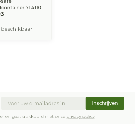
psafe
container 7l 4110
93
 beschikbaar
E-mail adres
Inschrijven
brief en gaat u akkoord met onze
privacy policy
.