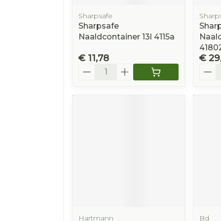
Sharpsafe
Sharp
Sharpsafe
Shar
Naaldcontainer 13l 4115a
Naald
4180
€ 11,78
€ 29
Aantal
Aanta
Hartmann
Bd