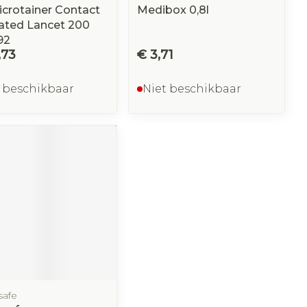
crotainer Contact
Medibox 0,8l
ated Lancet 200
92
,73
€ 3,71
 beschikbaar
Niet beschikbaar
safe