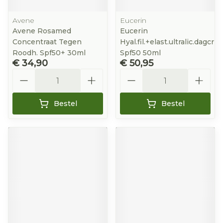
Avene
Eucerin
Avene Rosamed
Eucerin
Concentraat Tegen
Hyal.fil.+elast.ultralic.dagcr
Roodh. Spf50+ 30ml
Spf50 50ml
€ 34,90
€ 50,95
Aantal
Aantal
Bestel
Bestel