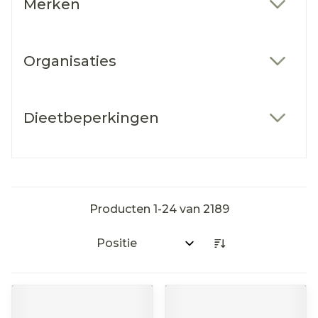
Merken
filter
Organisaties
filter
Dieetbeperkingen
filter
Producten
1
-
24
van
2189
Sorteer op: