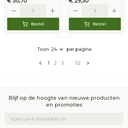
€ 30,70
€ 29,30
Aantal
Aantal
Bestel
Bestel
Toon
per pagina
Pagina's
U lees momenteel pagina
Pagina
Pagina
Pagina
1
2
3
...
92
Blijf op de hoogte van nieuwe producten
en promoties
E-mail adres