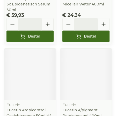
3x Epigenetisch Serum
Micellair Water 400ml
30ml
€ 59,93
€ 24,34
Aantal
Aantal
Bestel
Bestel
Eucerin
Eucerin
Eucerin Atopicontrol
Eucerin A/pigment
Gezichtscreme 50ml Nf
Reinigingsgel 400ml