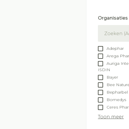
slijmhoest
Batterijen
Handhygiëne
Massagebalse
Toebehoren
Organisaties
Manicure & pe
inhalatie
filter
Steriel materia
Mond
Hormonaal stel
Droge mond
Adephar
Arega Pha
Elektrische ta
Auriga Inte
Interdentaal - f
ISDIN
Kunstgebit
Bayer
Bee Natur
Toon meer
Bepharbel
Bomedys
Ceres Pha
Toon meer