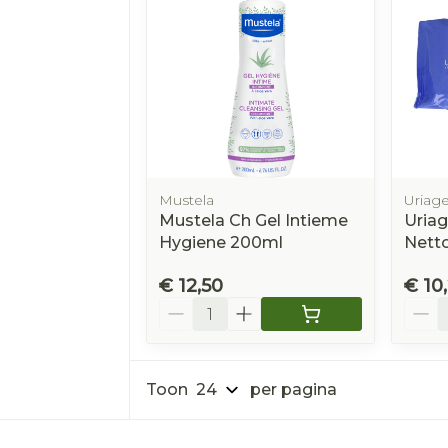
Mustela
Uriag
Mustela Ch Gel Intieme
Uriag
Hygiene 200ml
Nett
€ 12,50
€ 10
Aantal
Aanta
Toon
per pagina