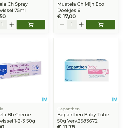
la Ch Spray
Mustela Ch Mijn Eco
wissel 75ml
Doekjes 6
,50
€ 17,00
l
Aantal
la
Bepanthen
ela Bb Creme
Bepanthen Baby Tube
wissel 1-2-3 50g
50g Verv.2583672
00
€ 11,78