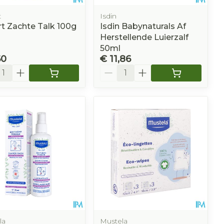
t
Isdin
rt Zachte Talk 100g
Isdin Babynaturals Af
Herstellende Luierzalf
50ml
60
€ 11,86
l
Aantal
la
Mustela