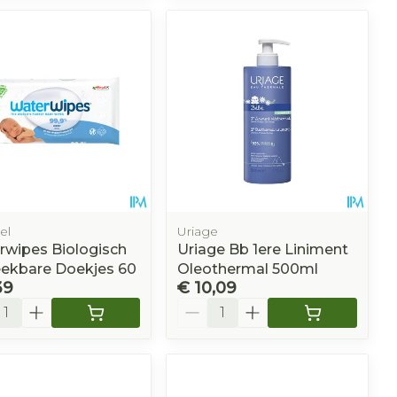
el
Uriage
rwipes Biologisch
Uriage Bb 1ere Liniment
eekbare Doekjes 60
Oleothermal 500ml
39
€ 10,09
l
Aantal