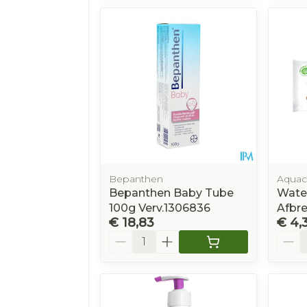
Bepanthen
Aquac
Bepanthen Baby Tube
Wate
100g Verv.1306836
Afbr
€ 18,83
€ 4,
Aantal
Aanta