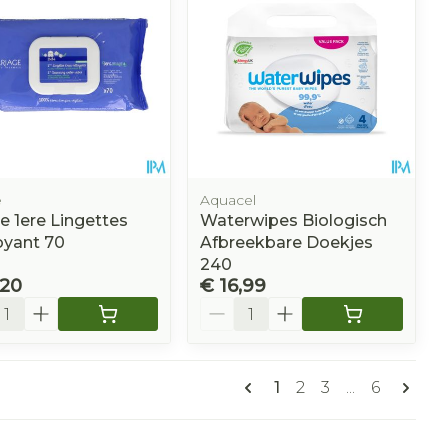
e
Aquacel
e 1ere Lingettes
Waterwipes Biologisch
oyant 70
Afbreekbare Doekjes
240
,20
€ 16,99
l
Aantal
Pagina's
U lees momenteel pa
Pagina
Pagina
Pagina
1
2
3
...
6