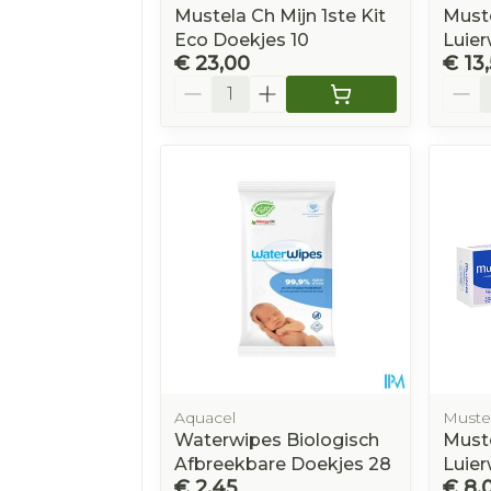
Mustela Ch Mijn 1ste Kit
Muste
Eco Doekjes 10
Luier
€ 23,00
€ 13
Aantal
Aanta
Aquacel
Muste
Waterwipes Biologisch
Must
Afbreekbare Doekjes 28
Luier
€ 2,45
€ 8,