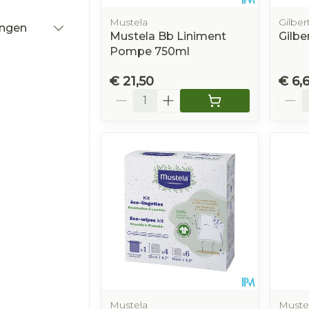
Mustela
Gilber
ingen
Mustela Bb Liniment
Gilbe
r
Pompe 750ml
€ 21,50
€ 6,
Aantal
Aanta
Mustela
Muste