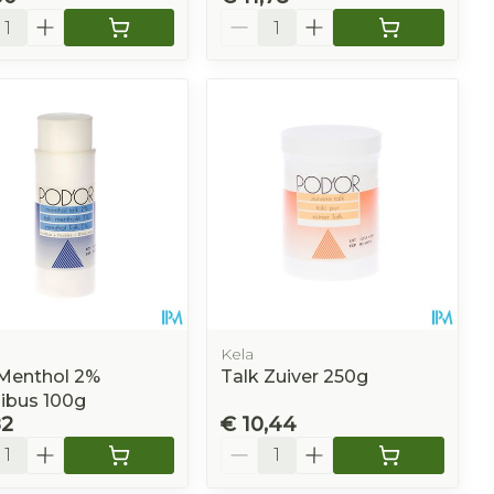
l
Aantal
Kela
 Menthol 2%
Talk Zuiver 250g
ibus 100g
82
€ 10,44
l
Aantal