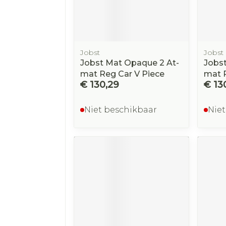
Jobst
Jobst
Jobst Mat Opaque 2 At-
Jobst
mat Reg Car V Piece
mat R
€ 130,29
€ 13
Niet beschikbaar
Niet