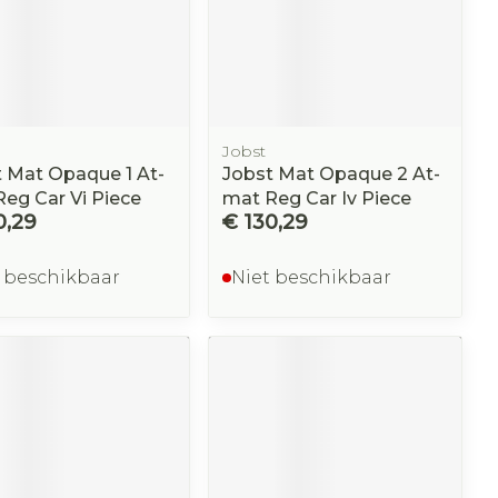
Buik
om
p penselen en
ing en zuurstof
Doffe huid
Diverse geneesmiddelen
ksvoorwerpen
Arm
eer
er
Toon meer
r - oogpotlood
Elleboog
a
Enkel en voet
Haar
Zelfbruiner
gen - decubitis
haduw
Jobst
Toon meer
eer
 Mat Opaque 1 At-
Jobst Mat Opaque 2 At-
eer
eg Car Vi Piece
mat Reg Car Iv Piece
0,29
€ 130,29
Scheren
 beschikbaar
Niet beschikbaar
CBD