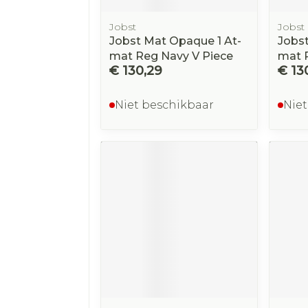
Jobst
Jobst
Jobst Mat Opaque 1 At-
Jobst
mat Reg Navy V Piece
mat R
€ 130,29
€ 13
Niet beschikbaar
Niet