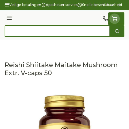
Ga naar de inhoud
Veilige betalingen
Apothekersadvies
Snelle beschikbaarheid
Menu
Zoek
Product, merk, categorie...
Reishi Shiitake Maitake Mushroom
Extr. V-caps 50