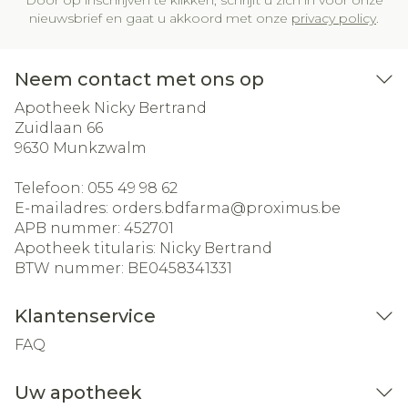
Door op inschrijven te klikken, schrijft u zich in voor onze
nieuwsbrief en gaat u akkoord met onze
privacy policy
.
Neem contact met ons op
Apotheek Nicky Bertrand
Zuidlaan 66
9630
Munkzwalm
Telefoon:
055 49 98 62
E-mailadres:
orders.bdfarma@
proximus.be
APB nummer:
452701
Apotheek titularis:
Nicky Bertrand
BTW nummer:
BE0458341331
Klantenservice
FAQ
Uw apotheek