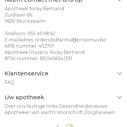
Apotheek Nicky Bertrand
Zuidlaan 66
9630
Munkzwalm
Telefoon:
055 49 98 62
E-mailadres:
orders.bdfarma@
proximus.be
APB nummer:
452701
Apotheek titularis:
Nicky Bertrand
BTW nummer:
BE0458341331
Klantenservice
FAQ
Uw apotheek
Over ons
Nuttige links
Gezondheidsnieuws
Apotheker van wacht
Voorschrift
Zorgtarieven