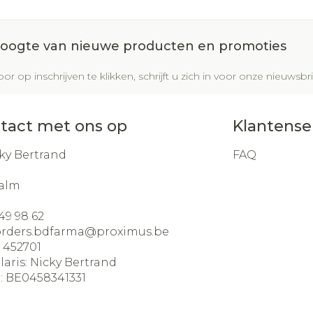
 hoogte van nieuwe producten en promoties
or op inschrijven te klikken, schrijft u zich in voor onze nieuws
tact met ons op
Klantense
ky Bertrand
FAQ
alm
49 98 62
orders.bdfarma@
proximus.be
:
452701
laris:
Nicky Bertrand
:
BE0458341331