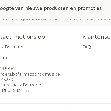
 hoogte van nieuwe producten en promoties
or op inschrijven te klikken, schrijft u zich in voor onze nieuws
tact met ons op
Klantense
ky Bertrand
FAQ
alm
49 98 62
orders.bdfarma@
proximus.be
:
452701
laris:
Nicky Bertrand
:
BE0458341331