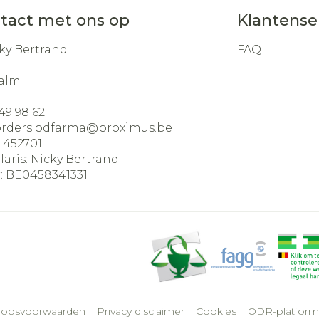
tact met ons op
Klantense
ky Bertrand
FAQ
alm
49 98 62
orders.bdfarma@
proximus.be
:
452701
laris:
Nicky Bertrand
:
BE0458341331
oopsvoorwaarden
Privacy disclaimer
Cookies
ODR-platform