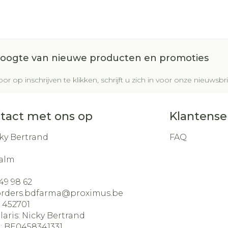
 hoogte van nieuwe producten en promoties
or op inschrijven te klikken, schrijft u zich in voor onze nieuws
tact met ons op
Klantense
ky Bertrand
FAQ
alm
49 98 62
orders.bdfarma@
proximus.be
:
452701
laris:
Nicky Bertrand
:
BE0458341331