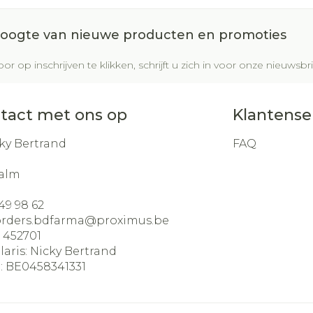
 hoogte van nieuwe producten en promoties
or op inschrijven te klikken, schrijft u zich in voor onze nieuws
tact met ons op
Klantense
ky Bertrand
FAQ
alm
49 98 62
orders.bdfarma@
proximus.be
:
452701
laris:
Nicky Bertrand
:
BE0458341331