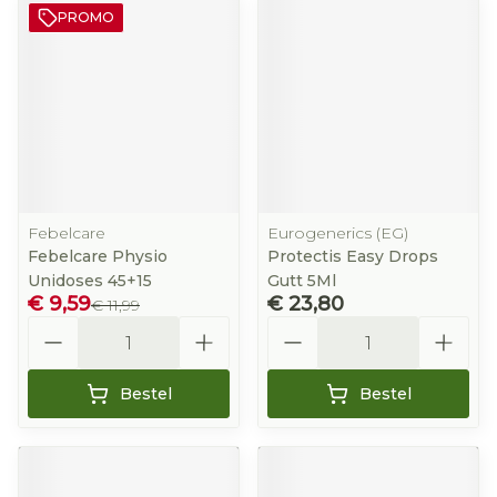
PROMO
Febelcare
Eurogenerics (EG)
Febelcare Physio
Protectis Easy Drops
Unidoses 45+15
Gutt 5Ml
€ 9,59
€ 23,80
€ 11,99
Aantal
Aantal
Bestel
Bestel