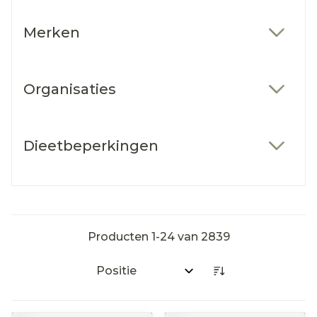
Merken
filter
Organisaties
filter
Dieetbeperkingen
filter
Producten
1
-
24
van
2839
Sorteer op: