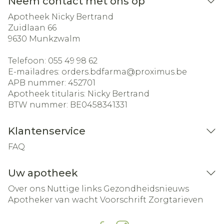
Neem contact met ons op
Apotheek Nicky Bertrand
Zuidlaan 66
9630
Munkzwalm
Telefoon:
055 49 98 62
E-mailadres:
orders.bdfarma@
proximus.be
APB nummer:
452701
Apotheek titularis:
Nicky Bertrand
BTW nummer:
BE0458341331
Klantenservice
FAQ
Uw apotheek
Over ons
Nuttige links
Gezondheidsnieuws
Apotheker van wacht
Voorschrift
Zorgtarieven