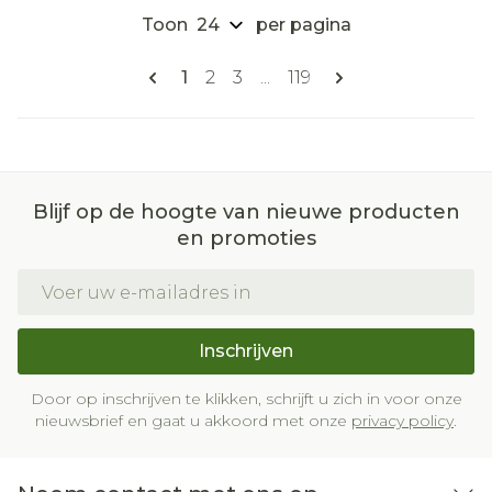
Toon
per pagina
Pagina's
U lees momenteel pagina
Pagina
Pagina
Pagina
1
2
3
...
119
Blijf op de hoogte van nieuwe producten
en promoties
E-mail adres
Inschrijven
Door op inschrijven te klikken, schrijft u zich in voor onze
nieuwsbrief en gaat u akkoord met onze
privacy policy
.