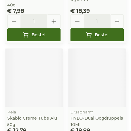
40g
€ 7,98
€ 18,39
Aantal
Aantal
Bestel
Bestel
Kela
Ursapharm
Skabio Creme Tube Alu
HYLO-Dual Oogdruppels
50g
10Ml
€ 12,78
€ 18,89