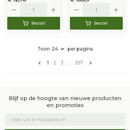
Aantal
Aantal
Bestel
Bestel
Toon
per pagina
Pagina's
U lees momenteel pagina
Pagina
Pagina
Pagina
1
2
3
...
597
Blijf op de hoogte van nieuwe producten
en promoties
E-mail adres