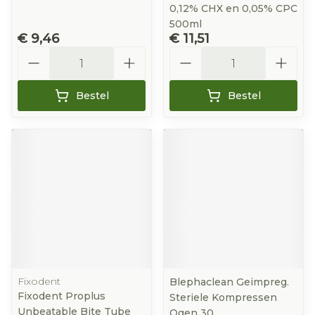
0,12% CHX en 0,05% CPC
500ml
€ 9,46
€ 11,51
Aantal
Aantal
Bestel
Bestel
Fixodent
Blephaclean Geimpreg.
Fixodent Proplus
Steriele Kompressen
Unbeatable Bite Tube
Ogen 30