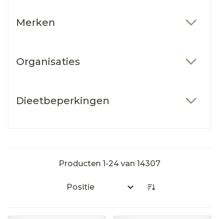
Merken
filter
Organisaties
filter
Dieetbeperkingen
filter
Producten
1
-
24
van
14307
Sorteer op: