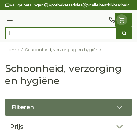
Ga naar de inhoud
Veilige betalingen
Apothekersadvies
Snelle beschikbaarheid
Menu
Zoek
Product, merk, categorie...
Home
/
Schoonheid, verzorging en hygiëne
Schoonheid, verzorging
en hygiëne
Filteren
Doorgaan naar productlijst
Prijs
filter