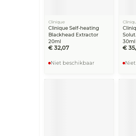
Clinique
Cliniq
Clinique Self-heating
Clini
Blackhead Extractor
Solut
20ml
30ml
€ 32,07
€ 35
Niet beschikbaar
Niet