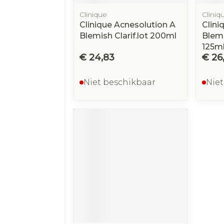
Clinique
Cliniq
Clinique Acnesolution A
Clini
Blemish Clarif.lot 200ml
Blem
125m
€ 24,83
€ 26
Niet beschikbaar
Niet