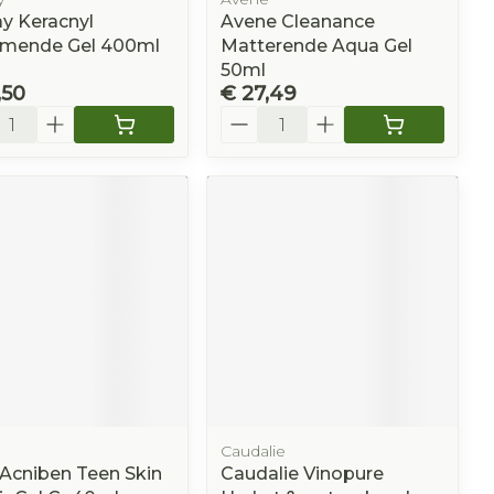
y Keracnyl
Avene Cleanance
imende Gel 400ml
Matterende Aqua Gel
50ml
,50
€ 27,49
l
Aantal
Caudalie
 Acniben Teen Skin
Caudalie Vinopure