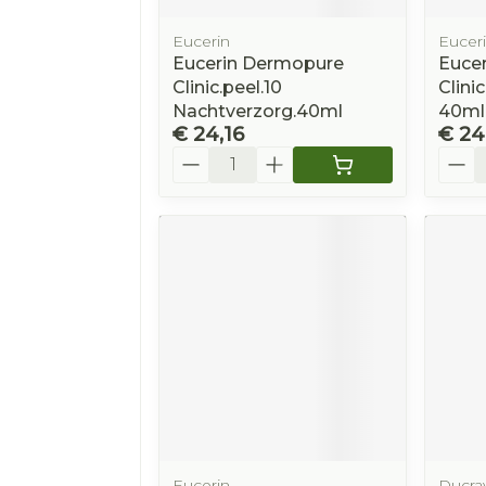
Eucerin
Eucer
Eucerin Dermopure
Euce
Clinic.peel.10
Clini
Nachtverzorg.40ml
40ml
€ 24,16
€ 24
Aantal
Aanta
Eucerin
Ducra