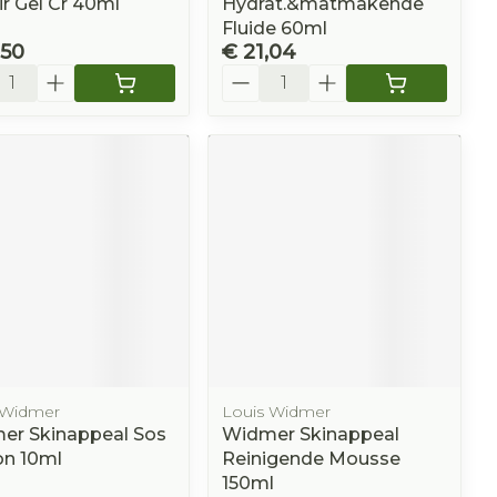
r Gel Cr 40ml
Hydrat.&matmakende
Fluide 60ml
,50
€ 21,04
l
Aantal
 Widmer
Louis Widmer
er Skinappeal Sos
Widmer Skinappeal
on 10ml
Reinigende Mousse
150ml