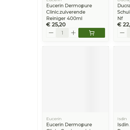
Eucerin Dermopure
Ducra
Clinic.zuiverende
Schu
Reiniger 400ml
Nf
€ 25,20
€ 22
Aantal
Aanta
Eucerin
Isdin
Eucerin Dermopure
Isdin