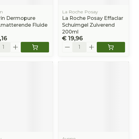
in
La Roche Posay
rin Dermopure
La Roche Posay Effaclar
c.matterende Fluide
Schuimgel Zuiverend
200ml
,16
€ 19,96
l
Aantal
y
Avene