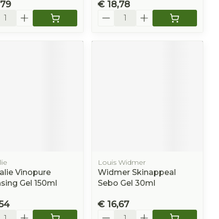
,79
€ 18,78
l
Aantal
ie
Louis Widmer
lie Vinopure
Widmer Skinappeal
sing Gel 150ml
Sebo Gel 30ml
,54
€ 16,67
l
Aantal