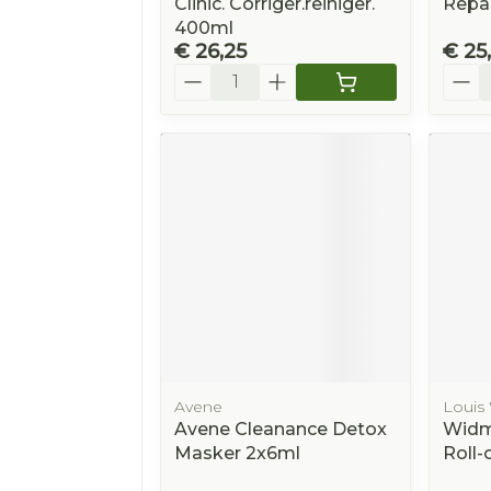
Clinic. Corriger.reiniger.
Repai
400ml
€ 26,25
€ 25
Aantal
Aanta
Avene
Louis
Avene Cleanance Detox
Widm
Masker 2x6ml
Roll-