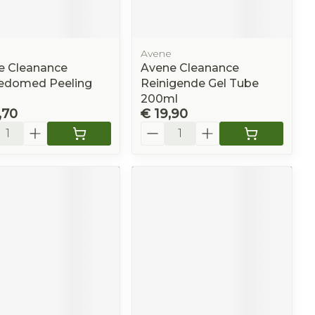
Avene
e Cleanance
Avene Cleanance
domed Peeling
Reinigende Gel Tube
200ml
,70
€ 19,90
l
Aantal