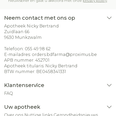
nieuwsbrief en gaat u akkoord met onze
privacy policy
.
Neem contact met ons op
Apotheek Nicky Bertrand
Zuidlaan 66
9630
Munkzwalm
Telefoon:
055 49 98 62
E-mailadres:
orders.bdfarma@
proximus.be
APB nummer:
452701
Apotheek titularis:
Nicky Bertrand
BTW nummer:
BE0458341331
Klantenservice
FAQ
Uw apotheek
Over ons
Nuttige links
Gezondheidsnieuws