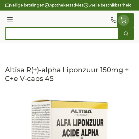
Ga naar de inhoud
Veilige betalingen
Apothekersadvies
Snelle beschikbaarheid
Menu
Zoek
Product, merk, categorie...
Altisa R(+)-alpha Liponzuur 150mg +
C+e V-caps 45