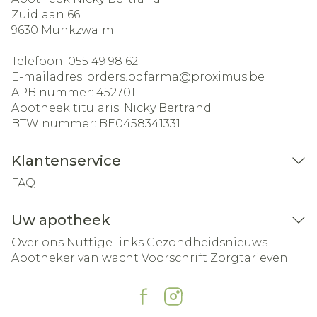
Zuidlaan 66
9630
Munkzwalm
Telefoon:
055 49 98 62
E-mailadres:
orders.bdfarma@
proximus.be
APB nummer:
452701
Apotheek titularis:
Nicky Bertrand
BTW nummer:
BE0458341331
Klantenservice
FAQ
Uw apotheek
Over ons
Nuttige links
Gezondheidsnieuws
Apotheker van wacht
Voorschrift
Zorgtarieven