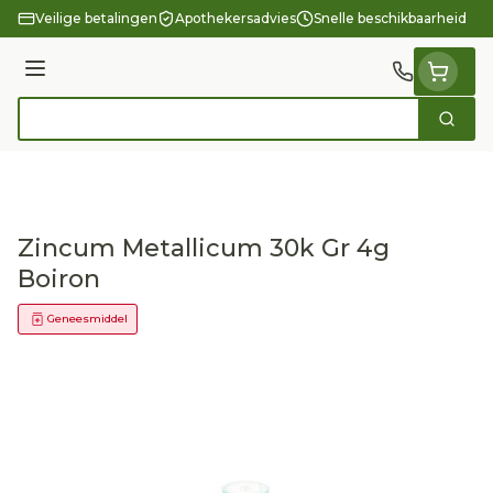
Ga naar de inhoud
Veilige betalingen
Apothekersadvies
Snelle beschikbaarheid
Menu
Zoek
Product, merk, categorie...
Zincum Metallicum 30k Gr 4g
Boiron
Geneesmiddel