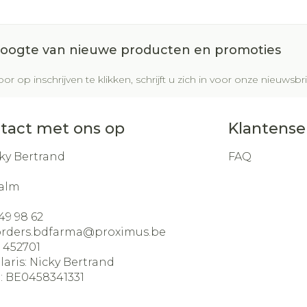
 hoogte van nieuwe producten en promoties
or op inschrijven te klikken, schrijft u zich in voor onze nieuws
tact met ons op
Klantense
ky Bertrand
FAQ
alm
49 98 62
orders.bdfarma@
proximus.be
:
452701
laris:
Nicky Bertrand
:
BE0458341331