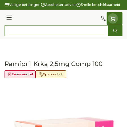
Ga naar de inhoud
Veilige betalingen
Apothekersadvies
Snelle beschikbaarheid
Menu
Zoek
Product, merk, categorie...
Ramipril Krka 2,5mg Comp 100
Geneesmiddel
Op voorschrift