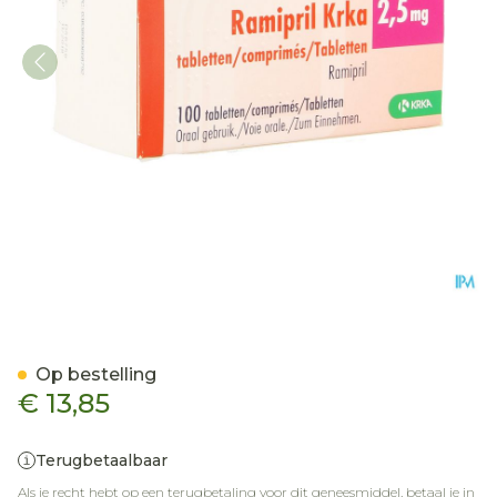
Ramipril Krka 2,5mg Com
Op bestelling
€ 13,85
Terugbetaalbaar
Als je recht hebt op een terugbetaling voor dit geneesmiddel, betaal je in