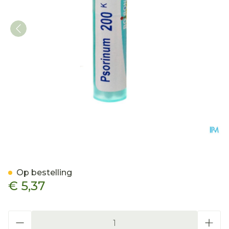
Psorinum 200k Gr 4g Boir
Op bestelling
€ 5,37
Aantal