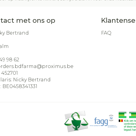
tact met ons op
Klantense
ky Bertrand
FAQ
alm
49 98 62
orders.bdfarma@
proximus.be
:
452701
laris:
Nicky Bertrand
:
BE0458341331