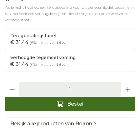
Als je recht hebt op een terugbetaling voor dit geneesmiddel, betaal je in
de apotheek een verlaagde prijs en niet de prijs die op onze webshop
vermeld staat.
Terugbetalingstarief
€ 31,44
(6% inclusief btw)
Verhoogde tegemoetkoming
€ 31,44
(6% inclusief btw)
Aantal
Bestel
Bekijk alle producten van Boiron