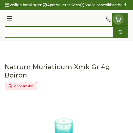
Ga naar de inhoud
Veilige betalingen
Apothekersadvies
Snelle beschikbaarheid
Menu
Zoek
Product, merk, categorie...
Natrum Muriaticum Xmk Gr 4g
Boiron
Geneesmiddel