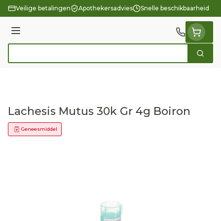
Ga naar de inhoud
Veilige betalingen
Apothekersadvies
Snelle beschikbaarheid
Menu
Zoek
Product, merk, categorie...
Lachesis Mutus 30k Gr 4g Boiron
Geneesmiddel