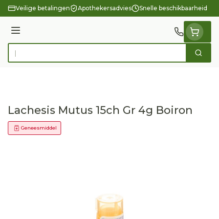
Ga naar de inhoud
Veilige betalingen
Apothekersadvies
Snelle beschikbaarheid
Menu
Zoek
Product, merk, categorie...
Lachesis Mutus 15ch Gr 4g Boiron
Geneesmiddel