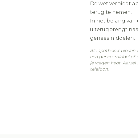
Diepte
35
Glauco
De wet verbiedt 
Make-u
Ademhal
gebrui
Nagels
terug te nemen.
Toon m
m en
Badkam
Hoeveelheid
dicure
In het belang van
Eyeline
4
Allergie
Nagellak
Verpakking
al
Bed
u terugbrengt naar
Mascar
Oor
Kalk- en schimmelnagels
Doorlig
geneesmiddelen.
sel
Behoud
Kam
Oogsc
Nagelbijten
Anti tumor middelen
Toon m
Als apotheker bieden 
Toon m
Nagelversterkend
een geneesmiddel of 
ndenborstels
je vragen hebt. Aarzel
Toon meer
telefoon.
Snurken
los
Supplementen