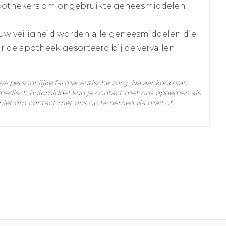
 mm
Buik
om
apothekers om ongebruikte geneesmiddelen
p penselen en
ing en zuurstof
Doffe huid
Diverse geneesmiddelen
ksvoorwerpen
Arm
eer
er
Toon meer
 uw veiligheid worden alle geneesmiddelen die
r - oogpotlood
Elleboog
 de apotheek gesorteerd bij de vervallen
a
Enkel en voet
Haar
Zelfbruiner
gen - decubitis
ertemperatuur (15°C - 25°C)
haduw
Toon meer
eer
we persoonlijke farmaceutische zorg. Na aankoop van
eer
medisch hulpmiddel kun je contact met ons opnemen als
Scheren
 niet om contact met ons op te nemen via mail of
CBD