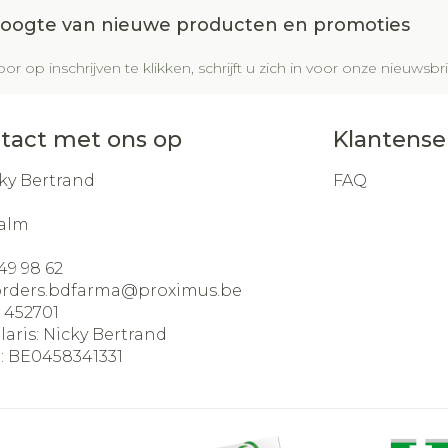
 hoogte van nieuwe producten en promoties
or op inschrijven te klikken, schrijft u zich in voor onze nieuws
tact met ons op
Klantense
ky Bertrand
FAQ
alm
49 98 62
orders.bdfarma@
proximus.be
:
452701
laris:
Nicky Bertrand
:
BE0458341331