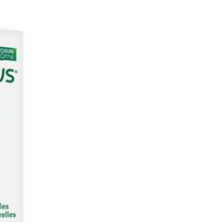
60 mm
 (Drosera rotundifolia L.)
225
delen
mg
200 ml
112,5
ibes nigrum L.) bladextract
mg
Vegetarisch
22,5
scorbinezuur)
28%
Kamertemperatuur (15°C - 25°C)
mg
rus x paradisi Macfad.)
11,25
mg
ha piperita) essentiële
4,5
mg