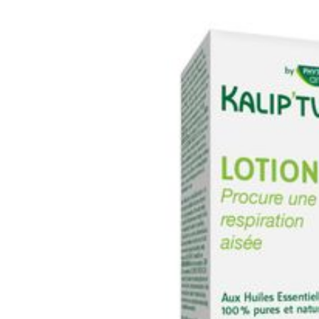
Diepte
Ronde zonnedauw
bovengrondse 
Hoeveelheid
Verpakking
Zwarte aalbes (R
Dieetbeperkingen
Vitamine C (L-a
Behoud
Pompelmoes (Cit
zaadextract
Pepermunt (Ment
olie
Ingrediënten: