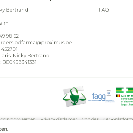
ky Bertrand
FAQ
alm
49 98 62
orders.bdfarma@
proximus.be
:
452701
laris:
Nicky Bertrand
:
BE0458341331
oopsvoorwaarden
Privacy disclaimer
Cookies
ODR-platform
ken.