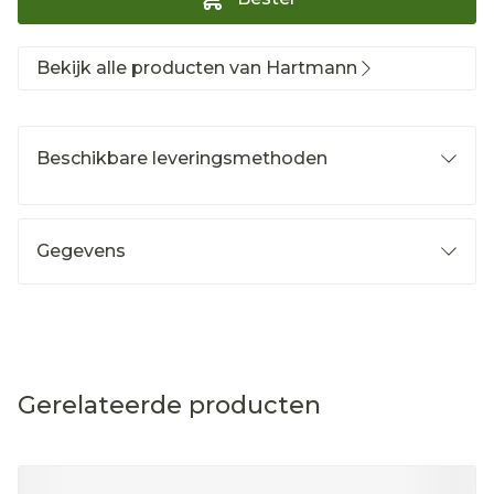
Bekijk alle producten van Hartmann
Beschikbare leveringsmethoden
Gegevens
Gerelateerde producten
Navigeren door de elementen van de carrousel is mog
Druk om carrousel over te slaan
Druk op om naar carrouselnavigatie te gaan