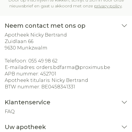
Door op inschrijven te klikken, schrijft u zich in voor onze
nieuwsbrief en gaat u akkoord met onze
privacy policy
.
Neem contact met ons op
Apotheek Nicky Bertrand
Zuidlaan 66
9630
Munkzwalm
Telefoon:
055 49 98 62
E-mailadres:
orders.bdfarma@
proximus.be
APB nummer:
452701
Apotheek titularis:
Nicky Bertrand
BTW nummer:
BE0458341331
Klantenservice
FAQ
Uw apotheek