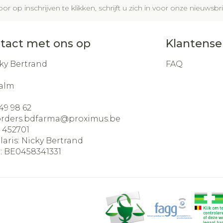
or op inschrijven te klikken, schrijft u zich in voor onze nieuws
tact met ons op
Klantense
ky Bertrand
FAQ
alm
49 98 62
orders.bdfarma@
proximus.be
:
452701
laris:
Nicky Bertrand
:
BE0458341331