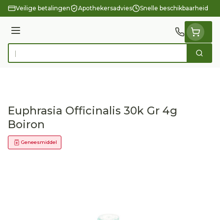
Ga naar de inhoud
Veilige betalingen
Apothekersadvies
Snelle beschikbaarheid
Menu
Zoek
Product, merk, categorie...
Euphrasia Officinalis 30k Gr 4g
Boiron
Geneesmiddel