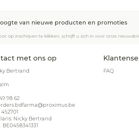
 hoogte van nieuwe producten en promoties
or op inschrijven te klikken, schrijft u zich in voor onze nieuws
tact met ons op
Klantense
ky Bertrand
FAQ
alm
49 98 62
orders.bdfarma@
proximus.be
:
452701
laris:
Nicky Bertrand
:
BE0458341331