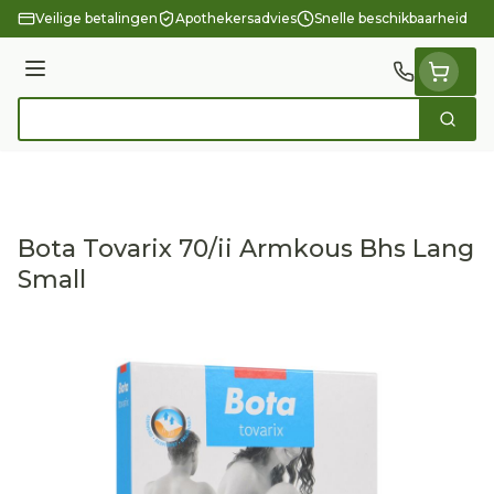
Ga naar de inhoud
Veilige betalingen
Apothekersadvies
Snelle beschikbaarheid
Menu
Zoek
Product, merk, categorie...
Bota Tovarix 70/ii Armkous Bhs Lang
Small