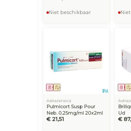
Niet beschikbaar
Niet
Geneesmiddel
Op voorschrift
Gen
Astrazeneca
Astra
Pulmicort Susp Pour
Brili
Neb. 0,25mg/ml 20x2ml
Ud
€ 21,51
€ 87