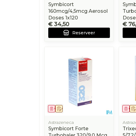
Symbicort
Symbi
160mcg/4,5mcg Aerosol
Turbo
Doses 1x120
Dose
€ 34,50
€ 76
Reserveer
Geneesmiddel
Op voorschrift
Gen
Astrazeneca
Astra
Symbicort Forte
Trixe
Turbohaler 320/9,0 Mcg
5/7,2