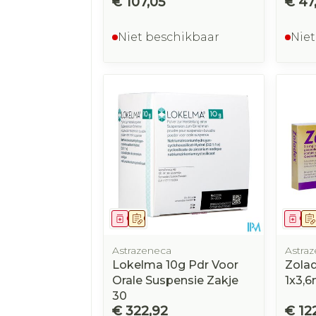
€ 107,05
€ 47
Niet beschikbaar
Niet
Geneesmiddel
Op voorschrift
Gen
Astrazeneca
Astra
Lokelma 10g Pdr Voor
Zolad
Orale Suspensie Zakje
1x3,
30
€ 322,92
€ 122