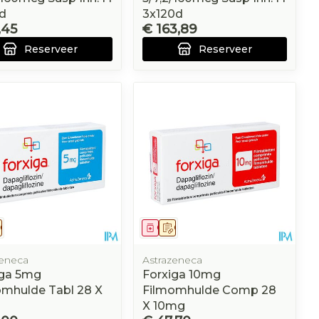
d
3x120d
,45
€ 163,89
Reserveer
Reserveer
eesmiddel
Op voorschrift
Geneesmiddel
Op voorschrift
zeneca
Astrazeneca
iga 5mg
Forxiga 10mg
omhulde Tabl 28 X
Filmomhulde Comp 28
X 10mg