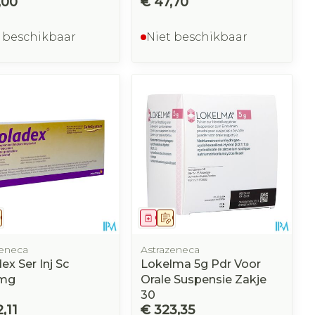
,00
€ 47,70
 beschikbaar
Niet beschikbaar
eesmiddel
Op voorschrift
Geneesmiddel
Op voorschrift
zeneca
Astrazeneca
ex Ser Inj Sc
Lokelma 5g Pdr Voor
6mg
Orale Suspensie Zakje
30
,11
€ 323,35