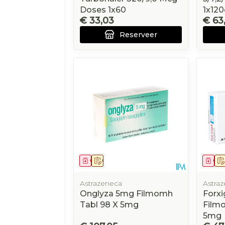
Doses 1x60
1x120
€ 33,03
€ 63
Reserveer
Geneesmiddel
Op voorschrift
Gen
Astrazeneca
Astra
Onglyza 5mg Filmomh
Forx
Tabl 98 X 5mg
Film
5mg