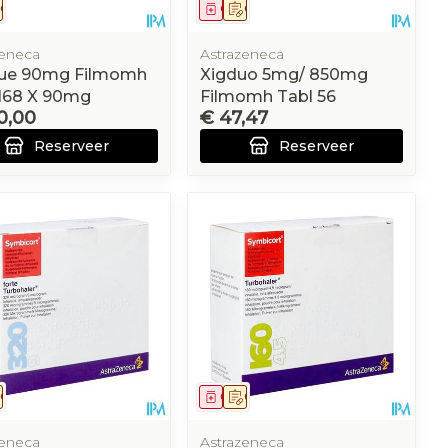
eesmiddel
Op voorschrift
Geneesmiddel
Op voorschrift
zeneca
Astrazeneca
ique 90mg Filmomh
Xigduo 5mg/ 850mg
 168 X 90mg
Filmomh Tabl 56
0,00
€ 47,47
Reserveer
Reserveer
eesmiddel
Op voorschrift
Geneesmiddel
Op voorschrift
zeneca
Astrazeneca