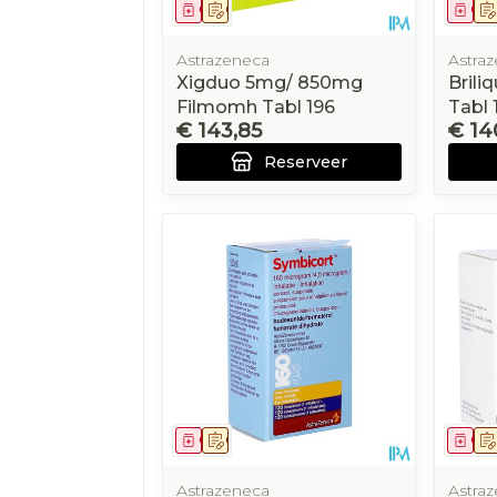
Geneesmiddel
Op voorschrift
Gen
Astrazeneca
Astra
Xigduo 5mg/ 850mg
Bril
Filmomh Tabl 196
Tabl
€ 143,85
€ 14
Reserveer
Geneesmiddel
Op voorschrift
Gen
Astrazeneca
Astra