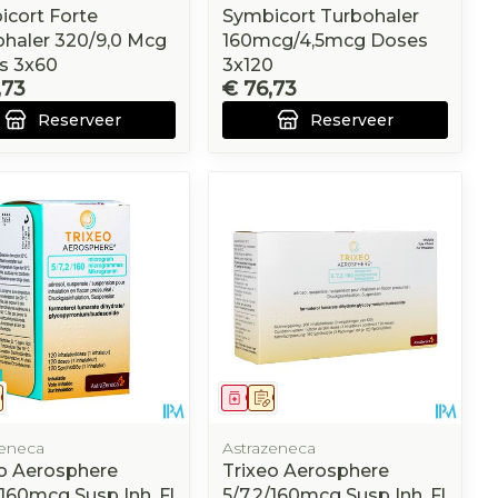
cort Forte
Symbicort Turbohaler
haler 320/9,0 Mcg
160mcg/4,5mcg Doses
s 3x60
3x120
,73
€ 76,73
Reserveer
Reserveer
eesmiddel
Op voorschrift
Geneesmiddel
Op voorschrift
zeneca
Astrazeneca
o Aerosphere
Trixeo Aerosphere
/160mcg Susp Inh. Fl
5/7,2/160mcg Susp Inh. Fl