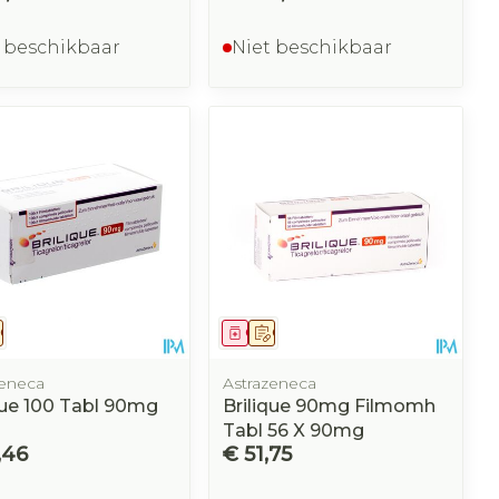
 beschikbaar
Niet beschikbaar
eesmiddel
Op voorschrift
Geneesmiddel
Op voorschrift
zeneca
Astrazeneca
que 100 Tabl 90mg
Brilique 90mg Filmomh
Tabl 56 X 90mg
,46
€ 51,75