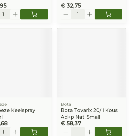
,95
€ 32,75
l
Aantal
eze
Bota
eeze Keelspray
Bota Tovarix 20/ii Kous
l
Ad+p Nat. Small
,68
€ 58,37
l
Aantal