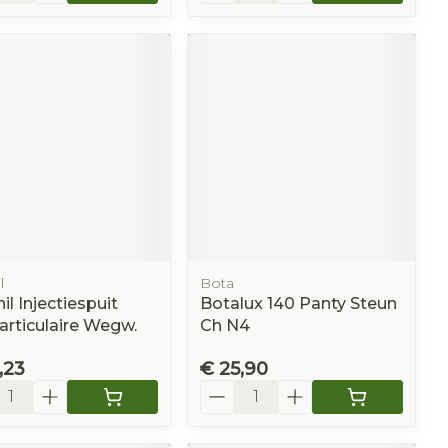
l
Bota
il Injectiespuit
Botalux 140 Panty Steun
-articulaire Wegw.
Ch N4
,23
€ 25,90
l
Aantal