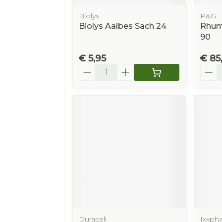
Biolys
P&G
Biolys Aalbes Sach 24
Rhum
90
€ 5,95
€ 85
Aantal
Aanta
Duracell
Ixxph