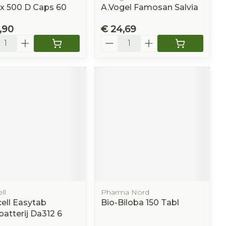
x 500 D Caps 60
A.Vogel Famosan Salvia
,90
€ 24,69
l
Aantal
ll
Pharma Nord
ell Easytab
Bio-Biloba 150 Tabl
atterij Da312 6