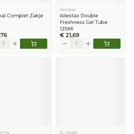
Antistax
al Complet Zakje
Allestax Double
Freshness Gel Tube
125Ml
,76
€ 21,69
l
Aantal
arma
A. Vogel