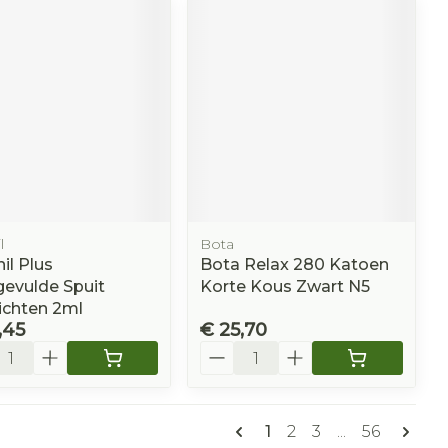
l
Bota
il Plus
Bota Relax 280 Katoen
evulde Spuit
Korte Kous Zwart N5
ichten 2ml
,45
€ 25,70
l
Aantal
Pagina's
U lees momenteel pag
Pagina
Pagina
Pagina
1
2
3
...
56