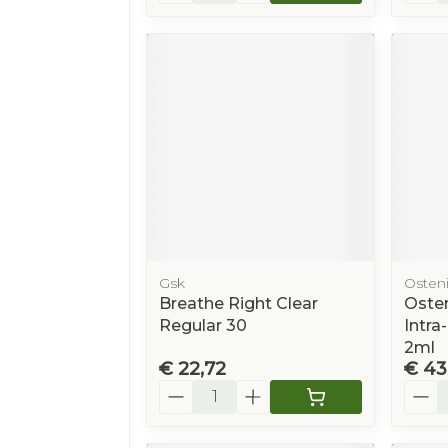
Gsk
Osteni
Breathe Right Clear
Osten
Regular 30
Intra
2ml
€ 22,72
€ 43
Aantal
Aanta