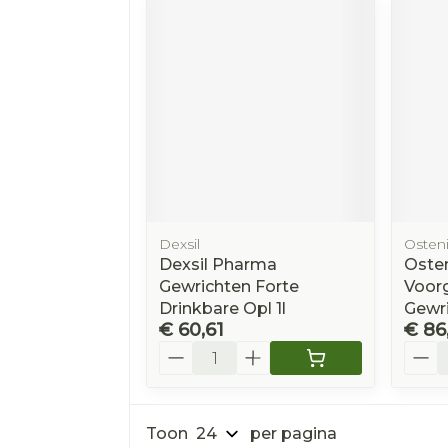
Dexsil
Osteni
Dexsil Pharma
Osten
Gewrichten Forte
Voorg
Drinkbare Opl 1l
Gewr
€ 60,61
€ 86
Aantal
Aanta
Toon
per pagina