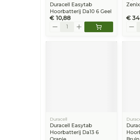
Duracell Easytab
Zenix
Hoorbatterij Da10 6 Geel
€ 10,88
€ 34
Aantal
Aanta
Duracell
Durace
Duracell Easytab
Durac
Hoorbatterij Da13 6
Hoorb
Oranje
Bruin