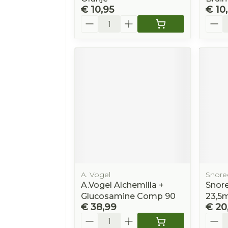
€ 10,95
€ 10
Aantal
Aanta
A. Vogel
Snore
A.Vogel Alchemilla +
Snor
Glucosamine Comp 90
23,5m
€ 38,99
€ 20
Aantal
Aanta