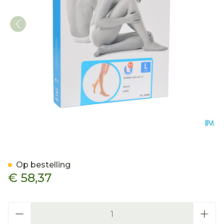
Bota Tovarix 20/ii Kous Ad
Op bestelling
€ 58,37
Aantal