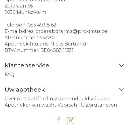
Zuidlaan 66
9630
Munkzwalm
Telefoon:
055 49 98 62
E-mailadres:
orders.bdfarma@
proximus.be
APB nummer:
452701
Apotheek titularis:
Nicky Bertrand
BTW nummer:
BE0458341331
Klantenservice
FAQ
Uw apotheek
Over ons
Nuttige links
Gezondheidsnieuws
Apotheker van wacht
Voorschrift
Zorgtarieven