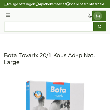
Ga naar de inhoud
Veilige betalingen
Apothekersadvies
Snelle beschikbaarheid
Menu
Zoek
Product, merk, categorie...
Bota Tovarix 20/ii Kous Ad+p Nat.
Large